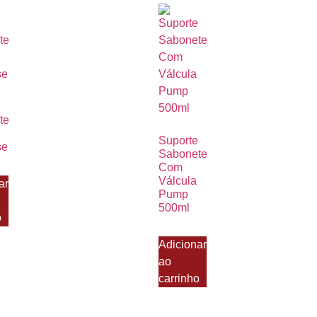
te
Suporte
se
Sabonete
Com
Válcula
ar
Pump
500ml
o
Adicionar
ao
carrinho