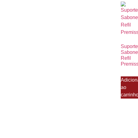
Suporte
Sabone
Refil
Premis
Adicion
ao
carrinh