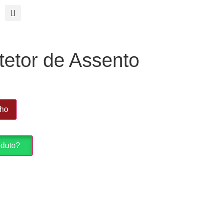
tetor de Assento
nho
oduto?