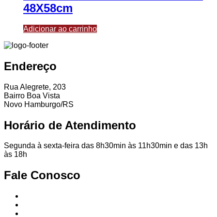
48X58cm
Adicionar ao carrinho
Endereço
Rua Alegrete, 203
Bairro Boa Vista
Novo Hamburgo/RS
Horário de Atendimento
Segunda à sexta-feira das 8h30min às 11h30min e das 13h
às 18h
Fale Conosco
51
99839-
1466
51
3065-
4235
51
3067-
3582