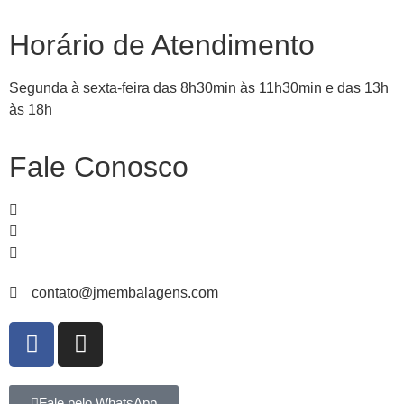
Horário de Atendimento
Segunda à sexta-feira das 8h30min às 11h30min e das 13h
às 18h
Fale Conosco
51
99839-
1466
51
3065-
4235
51
3067-
3582
contato@jmembalagens.com
Fale pelo WhatsApp