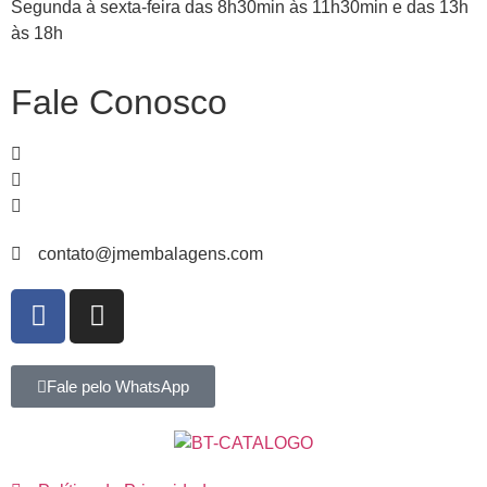
Segunda à sexta-feira das 8h30min às 11h30min e das 13h
às 18h
Fale Conosco
51
99839-
1466
51
3065-
4235
51
3067-
3582
contato@jmembalagens.com
Fale pelo WhatsApp