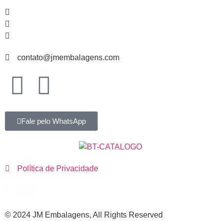
51
99839-
1466
51
3065-
4235
51
3067-
3582
contato@jmembalagens.com
Fale pelo WhatsApp
Política de Privacidade
©
2024
JM Embalagens, All Rights Reserved