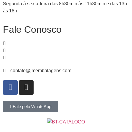
Segunda à sexta-feira das 8h30min às 11h30min e das 13h
às 18h
Fale Conosco
51
99839-
1466
51
3065-
4235
51
3067-
3582
contato@jmembalagens.com
Fale pelo WhatsApp