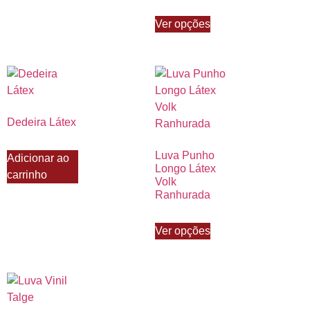
Ver opções
Dedeira Látex
Luva Punho
Adicionar ao
Longo Látex
carrinho
Volk
Ranhurada
Ver opções