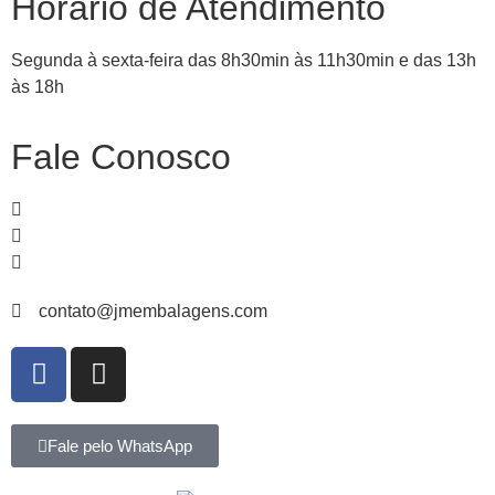
Horário de Atendimento
Segunda à sexta-feira das 8h30min às 11h30min e das 13h
às 18h
Fale Conosco
51
99839-
1466
51
3065-
4235
51
3067-
3582
contato@jmembalagens.com
Fale pelo WhatsApp