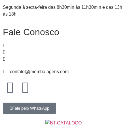
Segunda à sexta-feira das 8h30min às 11h30min e das 13h
às 18h
Fale Conosco
51
99839-
1466
51
3065-
4235
51
3067-
3582
contato@jmembalagens.com
Fale pelo WhatsApp