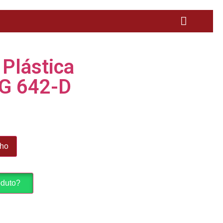
Plástica
 G 642-D
nho
oduto?