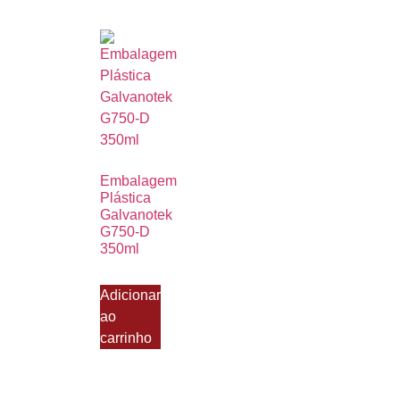
Embalagem
Plástica
Galvanotek
G750-D
350ml
Adicionar
ao
carrinho