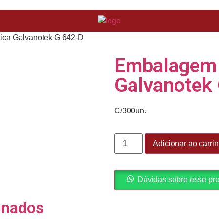
ica Galvanotek G 642-D
Embalagem 
Galvanotek
C/300un.
Adicionar ao carri
Dúvidas sobre esse pr
onados