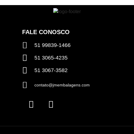
FALE CONOSCO
51
99839-
1466
51
3065-
4235
51
3067-
3582
contato@jmembalagens.com