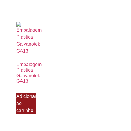
Embalagem
Plástica
Galvanotek
GA13
Adicionar
ao
carrinho