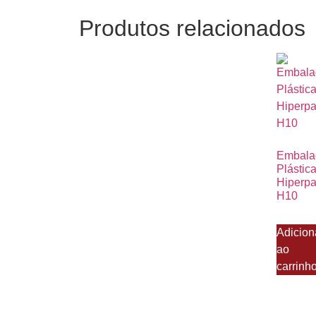
Produtos relacionados
Embal
Plástic
Hiperp
H10
Adicion
ao
carrinh