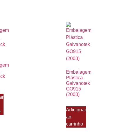
agem
a
Embalagem
ack
Plástica
Galvanotek
GO915
(2003)
ar
Adicionar
o
ao
carrinho