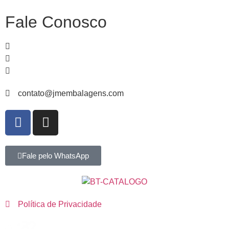
Fale Conosco
51
99839-
1466
51
3065-
4235
51
3067-
3582
contato@jmembalagens.com
Fale pelo WhatsApp
Política de Privacidade