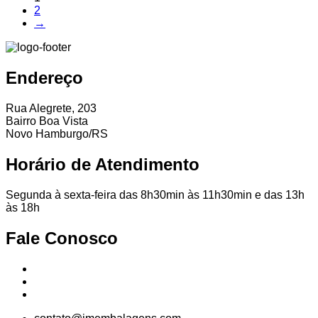
2
→
Endereço
Rua Alegrete, 203
Bairro Boa Vista
Novo Hamburgo/RS
Horário de Atendimento
Segunda à sexta-feira das 8h30min às 11h30min e das 13h
às 18h
Fale Conosco
51
99839-
1466
51
3065-
4235
51
3067-
3582